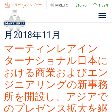
MRE.TO
$10.70
1.52%
アラート＆アップデー
ト
月
2018年11月
マーティンレアイン
ターナショナル日本に
おける商業およびエン
ジニアリングの新事務
所を開設し、アジアで
のプレゼンス拡大を継