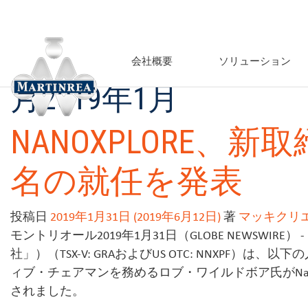
会社概要
ソリューション
月
2019年1月
NANOXPLORE、
名の就任を発表
投稿日
2019年1月31日
(2019年6月12日)
著
マッキクリ
モントリオール2019年1月31日（GLOBE NEWSWIRE） - N
社」）（TSX-V: GRAおよびUS OTC: NNXPF
ィブ・チェアマンを務めるロブ・ワイルドボア氏がNan
されました。