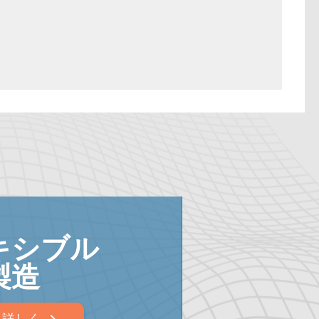
キシブル
製造
と詳しく