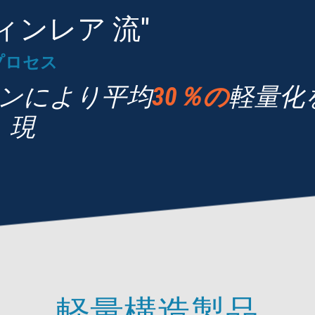
ィンレア 流"
プロセス
ンにより平均
30％の
軽量化
現
軽量構造製品