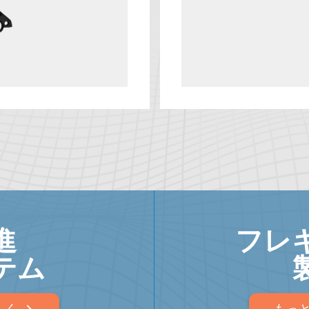
進
フレ
テム
しく
もっ