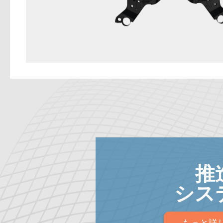
推
シス
もっと詳