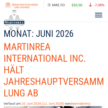
MRE.TO
$10.50
-7.08%
BENACHRICHTIGUNGEN
UND UPDATES
MONAT:
JUNI 2026
MARTINREA
INTERNATIONAL INC.
HÄLT
JAHRESHAUPTVERSAMM
LUNG AB
Verfasst am
10. Juni 2026
(11. Juni 2026)
von
deannalorincz