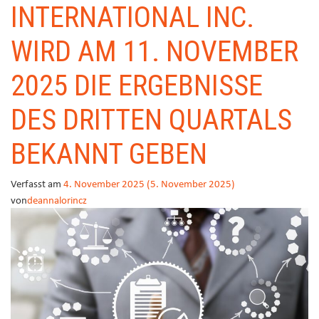
INTERNATIONAL INC.
WIRD AM 11. NOVEMBER
2025 DIE ERGEBNISSE
DES DRITTEN QUARTALS
BEKANNT GEBEN
Verfasst am
4. November 2025
(5. November 2025)
von
deannalorincz