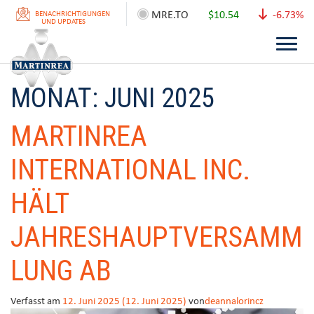
MRE.TO
$10.54
-6.73%
BENACHRICHTIGUNGEN
UND UPDATES
MONAT:
JUNI 2025
MARTINREA
INTERNATIONAL INC.
HÄLT
JAHRESHAUPTVERSAMM
LUNG AB
Verfasst am
12. Juni 2025
(12. Juni 2025)
von
deannalorincz