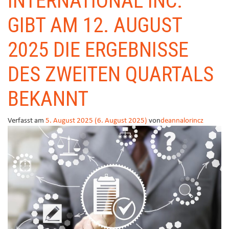
INTERNATIONAL INC.
GIBT AM 12. AUGUST
2025 DIE ERGEBNISSE
DES ZWEITEN QUARTALS
BEKANNT
Verfasst am
5. August 2025
(6. August 2025)
von
deannalorincz