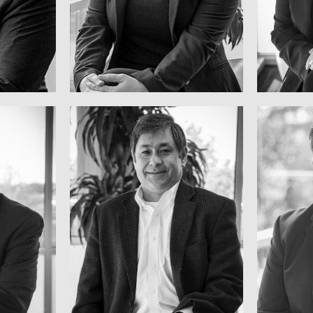
NE
ME
Alum
Lean Manufacturing
fficer
Execu
Vizepräsident, Corporate
ER
MIKE LEAL