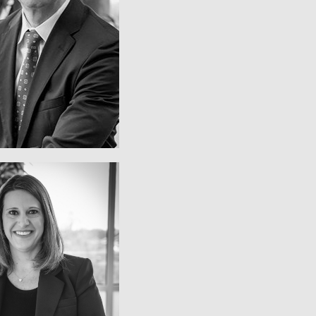
ctures Commercial
d der Lightweight
Financial Officer und
ETER CIRULIS
hain Operations
urement and Supply
tive Vice President,