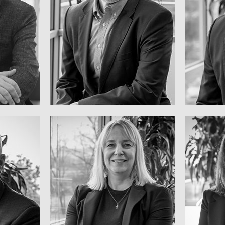
Stru
,
Martinrea Innovation
Lea
der
Executive Vice President,
Chief 
IARI
BRUCE JOHNSON
P
tallics
C
Unternehmenssekretär
,
Proc
General Counsel und
der
Execu
KERRI POPE