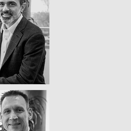
Präsident
ED DI TOSTO
Group