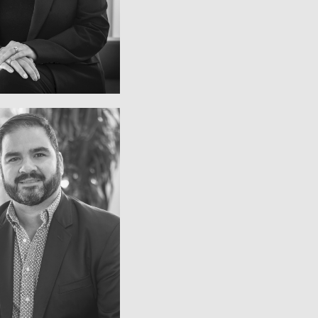
GAN HUNTER
inum Business Unit
tive Vice President,
SANTOS
JUAN PEDRO