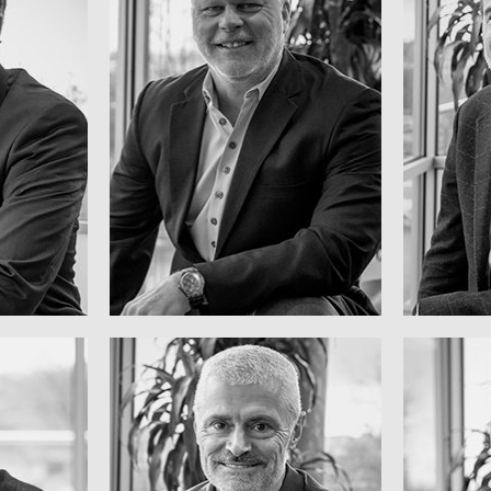
Vorsitzender
ficer
Geschäftsführender
MO
FR
WILDEBOER
ROBERT P.
n
Development