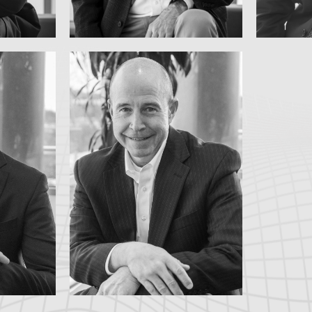
Geschäftseinheit Fluids
exible
Executive Vice President,
,
TIM LOZNER
ARA