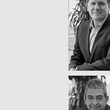
Chief Executive Of
PAT D'ERA
Personalwese