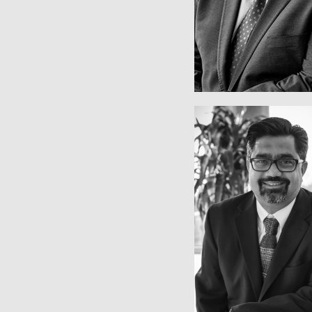
LARRY PAI
Chief Technology O
GANESH IY