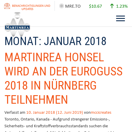
MRE.TO
$10.67
1.23%
BENACHRICHTIGUNGEN UND
UPDATES
MONAT:
JANUAR 2018
MARTINREA HONSEL
WIRD AN DER EUROGUSS
2018 IN NÜRNBERG
TEILNEHMEN
Verfasst am
10. Januar 2018
(12. Juni 2019)
von
mccicreates
Toronto, Ontario, Kanada - Aufgrund strengerer Emissions-,
Sicherheits- und Kraftstoffverbrauchsstandards suchen die