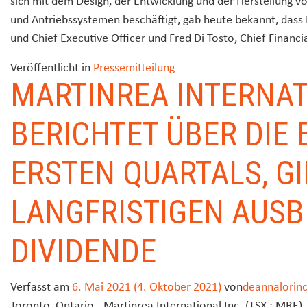
sich mit dem Design, der Entwicklung und der Herstellung 
und Antriebssystemen beschäftigt, gab heute bekannt, dass
und Chief Executive Officer und Fred Di Tosto, Chief Financia
Veröffentlicht in
Pressemitteilung
MARTINREA INTERNAT
BERICHTET ÜBER DIE 
ERSTEN QUARTALS, GI
LANGFRISTIGEN AUSB
DIVIDENDE
Verfasst am
6. Mai 2021
(4. Oktober 2021)
von
deannalorin
Toronto, Ontario - Martinrea International Inc. (TSX : MRE), 