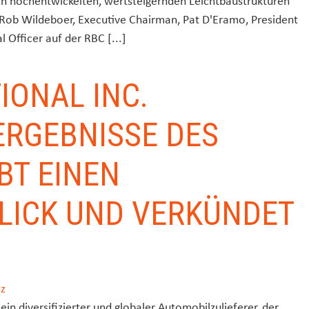
von hochentwickelten, wertsteigernden Leichtbaustrukturen
 Rob Wildeboer, Executive Chairman, Pat D'Eramo, President
l Officer auf der RBC [...]
IONAL INC.
ERGEBNISSE DES
BT EINEN
LICK UND VERKÜNDET
cz
ein diversifizierter und globaler Automobilzulieferer, der