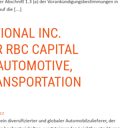
 er Abschnitt 1.3 (a) der Vorankündigungsbestimmungen in
f die [...]
IONAL INC.
R RBC CAPITAL
AUTOMOTIVE,
ANSPORTATION
cz
ein diversifizierter und globaler Automobilzulieferer, der