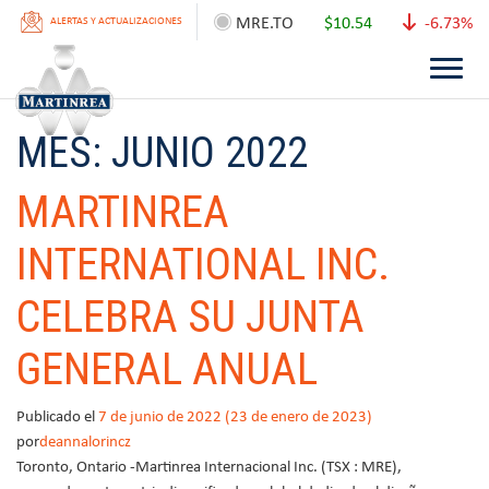
MRE.TO
$10.54
-6.73%
ALERTAS Y ACTUALIZACIONES
MES:
JUNIO 2022
MARTINREA
INTERNATIONAL INC.
CELEBRA SU JUNTA
GENERAL ANUAL
Publicado el
7 de junio de 2022
(23 de enero de 2023)
por
deannalorincz
Toronto, Ontario -Martinrea Internacional Inc. (TSX : MRE),