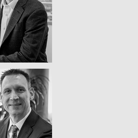
Presidente
ED DI TOSTO
Ligeras
cial de Estructuras
onsable del Grupo
ector Financiero y