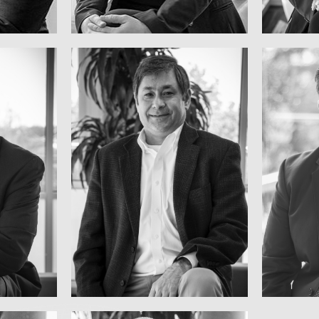
Ajustada Corporativa
Uni
logía
Vicepresidente, Producción
Vicep
ER
MIKE LEAL