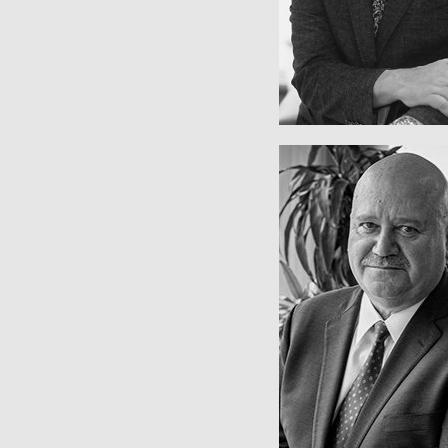
Metalizados
Unidad de Negoci
Vicepresidente Ejec
LARRY PAI