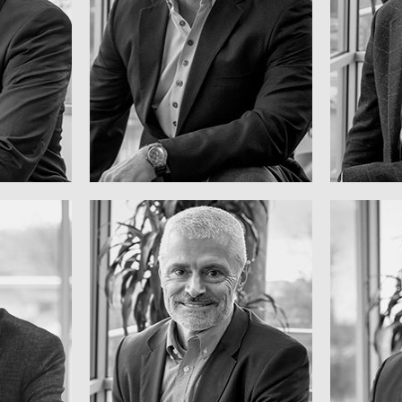
ado
WILDEBOER
MO
FR
ROBERT P.
Innovación de Martinrea
anos
Comer
de Desarrollo de la
cutivo
Resp
Vicepresidente Ejecutivo
Dir
IARI
BRUCE JOHNSON