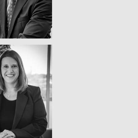
ETER CIRULIS
Cadena de Suministro
mpras y Operaciones
residente Ejecutivo
GAN HUNTER