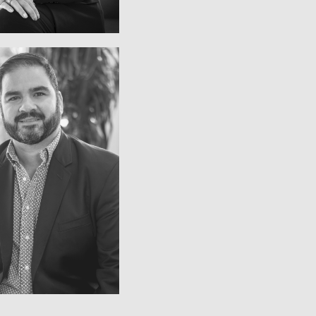
Aluminio
dad de Negocio de
residente Ejecutivo,
SANTOS
JUAN PEDRO