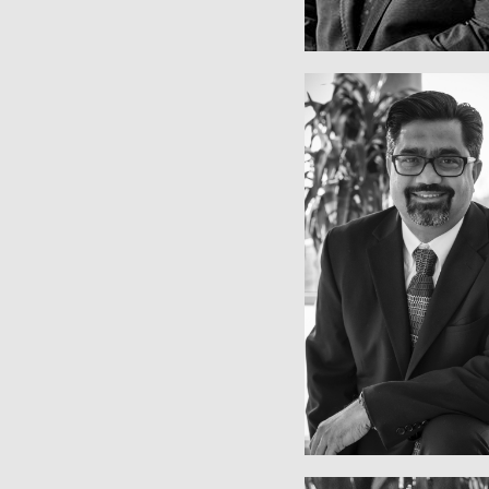
Director de Tecno
GANESH IY