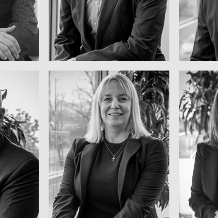
P
de la 
Secretario de Empresa
o de
de Co
Consejero General y
utivo,
Vicep
KERRI POPE
NE
ME