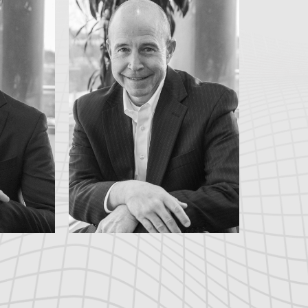
ible
Fluidos
o de
Unidad de Negocio de
e la
Vicepresidente Ejecutivo,
ARA
TIM LOZNER