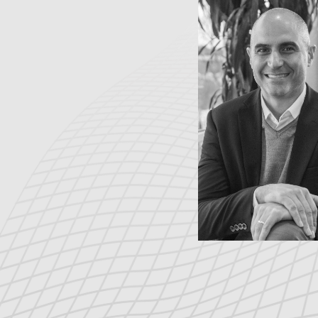
Fabricación Flex
Unidad de Negoci
Vicepresidente d
FRANK BARB