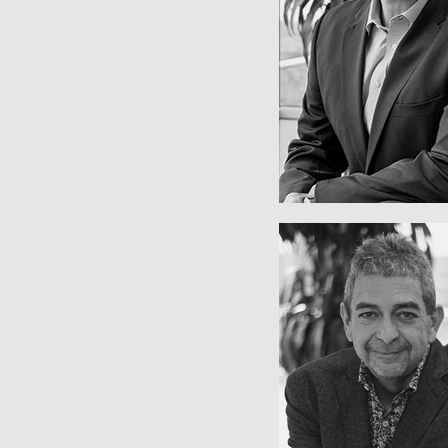
Consejero Deleg
PAT D'ERA
de Recursos Hum
Vicepresidente Eje
ARMANDO PAGL