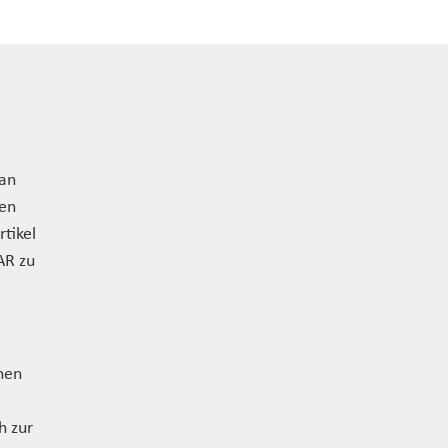
 an
pen
rtikel
AR zu
hen
h zur