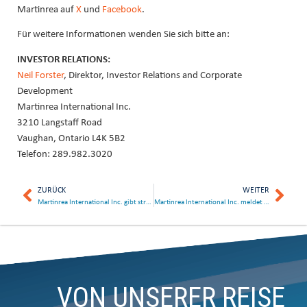
Martinrea auf
X
und
Facebook
.
Für weitere Informationen wenden Sie sich bitte an:
INVESTOR RELATIONS:
Neil Forster
, Direktor, Investor Relations and Corporate
Development
Martinrea International Inc.
3210 Langstaff Road
Vaughan, Ontario L4K 5B2
Telefon: 289.982.3020
ZURÜCK
WEITER
Martinrea International Inc. gibt strategische Partnerschaft mit Yamada Manufacturing Co., Ltd. bekannt
Martinrea International Inc. meldet Rekordergebnisse für das Quartal und kündigt Dividende an
VON UNSERER REISE