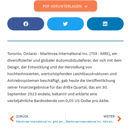
PDF HERUNTERLADEN
Toronto, Ontario - Martinrea International Inc. (TSX : MRE), ein
diversifizierter und globaler Automobilzulieferer, der sich mit dem
Design, der Entwicklung und der Herstellung von
hochtechnisierten, wertschöpfenden Leichtbaustrukturen und
Antriebssystemen beschäftigt, gab heute die Veröffentlichung
seiner Finanzergebnisse für das dritte Quartal, das am 30.
September 2023 endete, bekannt und erklärte eine
vierteljährliche Bardividende von 0,05 US-Dollar pro Aktie.
ZURÜCK
WEITER
Martinrea International Inc. gibt am 8. November 2023 die Ergebnisse des dritten Quartals bekannt
Martinrea International Inc. hält einen Vortrag auf der 23. jährlichen Scotiabank-Konferenz für Transport und Industrie