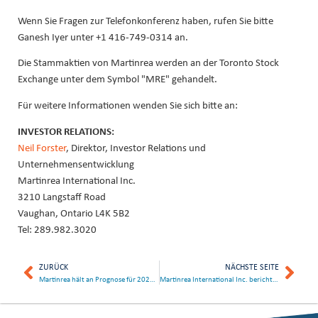
Wenn Sie Fragen zur Telefonkonferenz haben, rufen Sie bitte
Ganesh Iyer unter +1 416-749-0314 an.
Die Stammaktien von Martinrea werden an der Toronto Stock
Exchange unter dem Symbol "MRE" gehandelt.
Für weitere Informationen wenden Sie sich bitte an:
INVESTOR RELATIONS:
Neil Forster
, Direktor, Investor Relations und
Unternehmensentwicklung
Martinrea International Inc.
3210 Langstaff Road
Vaughan, Ontario L4K 5B2
Tel: 289.982.3020
ZURÜCK
NÄCHSTE SEITE
Martinrea hält an Prognose für 2026 fest
Martinrea International Inc. berichtet über die Ergebnisse des ersten Quartals und erklärt die Dividende