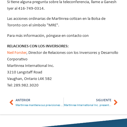
Si tiene alguna pregunta sobre la teleconferencia, llame a Ganesh
Iyer al 416-749-0314.
Las acciones ordinarias de Martinrea cotizan en la Bolsa de
Toronto con el símbolo "MRE".
Para más información, póngase en contacto con
RELACIONES CON LOS INVERSORES:
Neil Forster
, Director de Relaciones con los Inversores y Desarrollo
Corporativo
Martinrea International Inc.
3210 Langstaff Road
Vaughan, Ontario L4K 5B2
Tel: 289.982.3020
ANTERIOR
SIGUIENTE
Martinrea mantiene sus previsiones para 2026
Martinrea International Inc. presenta los resultados del primer trimestre y reparte dividendos