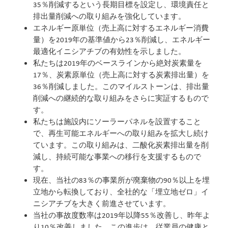
35％削減するという長期目標を設定し、環境責任と
排出量削減への取り組みを強化しています。
エネルギー原単位（売上高に対するエネルギー消費
量）を2019年の基準値から23％削減し、エネルギー
最適化イニシアチブの有効性を示しました。
私たちは2019年のベースラインから絶対炭素量を
17％、炭素原単位（売上高に対する炭素排出量）を
36％削減しました。このマイルストーンは、排出量
削減への継続的な取り組みをさらに実証するもので
す。
私たちは施設内にソーラーパネルを設置すること
で、再生可能エネルギーへの取り組みを拡大し続け
ています。この取り組みは、二酸化炭素排出量を削
減し、持続可能な事業への移行を支援するもので
す。
現在、当社の83％の事業所が廃棄物の90％以上を埋
立地から転換しており、全社的な「埋立地ゼロ」イ
ニシアチブを大きく前進させています。
当社の事故度数率は2019年以降55％改善し、昨年よ
り10％改善しました。この進歩は、従業員の健康と