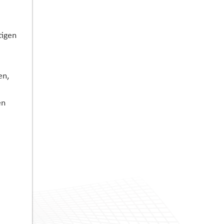
tigen
en,
en