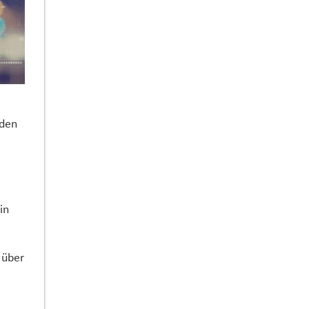
nden
in
 über
e