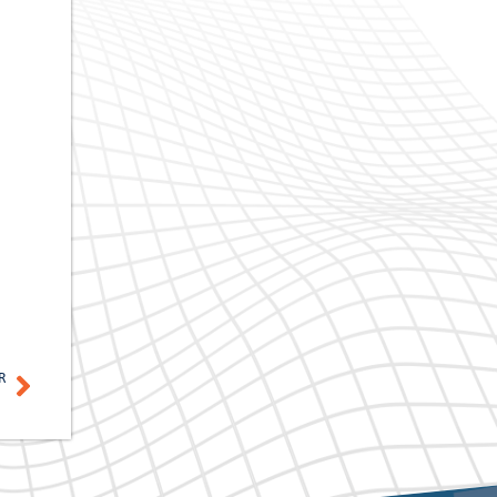
R
ekannt