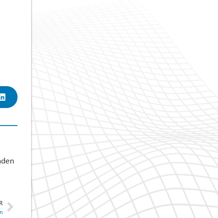
nden
R
on