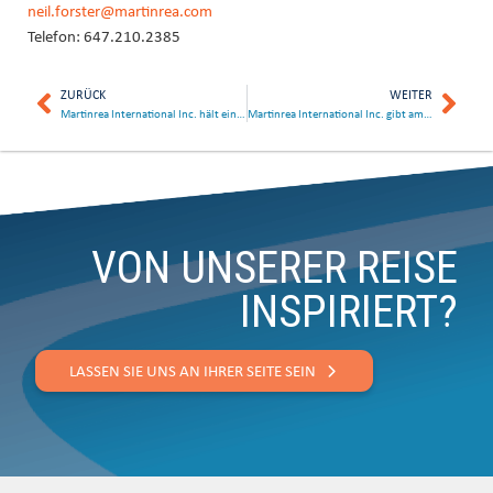
neil.forster@martinrea.com
Telefon: 647.210.2385
ZURÜCK
WEITER
Martinrea International Inc. hält einen Vortrag auf der 20. jährlichen CIBC Eastern Institutional Investor Conference
Martinrea International Inc. gibt am 4. November 2021 die Ergebnisse des dritten Quartals bekannt
VON UNSERER REISE
INSPIRIERT?
LASSEN SIE UNS AN IHRER SEITE SEIN