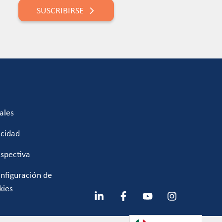
SUSCRIBIRSE
ales
acidad
ospectiva
onfiguración de
kies