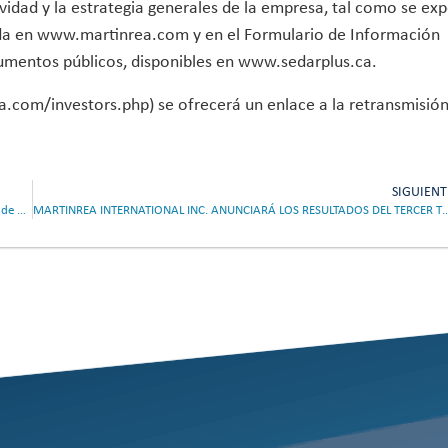
ividad y la estrategia generales de la empresa, tal como se ex
cada en www.martinrea.com y en el Formulario de Información
umentos públicos, disponibles en www.sedarplus.ca.
a.com/investors.php) se ofrecerá un enlace a la retransmisió
SIGUIENT
Martinrea International Inc. participará en la Conferencia sobre empresas de pequeña capitalización de RBC Capital Markets el 28 de septiembre de 2017
MARTINREA INTERNATIONAL INC. ANUNCIARÁ LOS RESULTADOS DEL TERCER TRIMEST