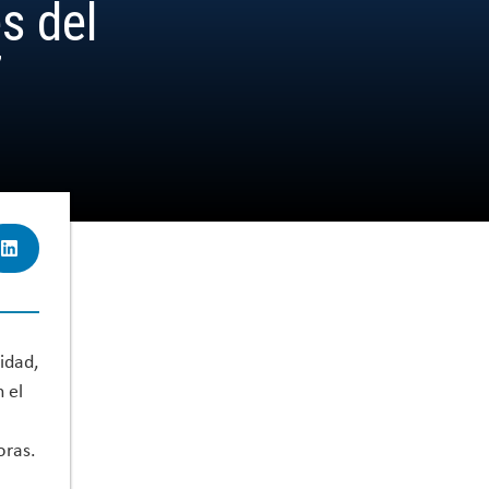
s del
7
idad,
 el
oras.