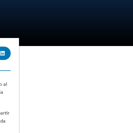
o al
ia
artir
ada