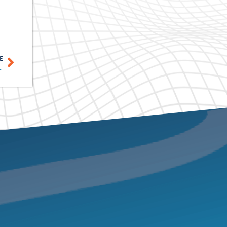
E
 cuarto trimestre y del año completo el 5 de marzo de 2026