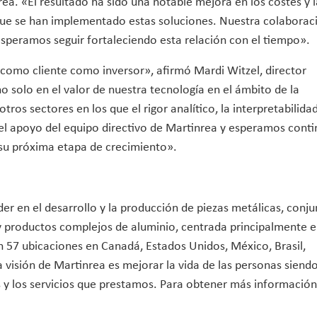
ea. «El resultado ha sido una notable mejora en los costes y l
 que se han implementado estas soluciones. Nuestra colaborac
speramos seguir fortaleciendo esta relación con el tiempo».
como cliente como inversor», afirmó Mardi Witzel, director
no solo en el valor de nuestra tecnología en el ámbito de la
ros sectores en los que el rigor analítico, la interpretabilidad
l apoyo del equipo directivo de Martinrea y esperamos conti
su próxima etapa de crecimiento».
er en el desarrollo y la producción de piezas metálicas, conj
 y productos complejos de aluminio, centrada principalmente e
 57 ubicaciones en Canadá, Estados Unidos, México, Brasil,
 visión de Martinrea es mejorar la vida de las personas siendo
 y los servicios que prestamos. Para obtener más informació