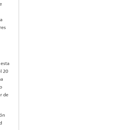
e
la
res
 esta
l 20
ma
io
r de
ión
d