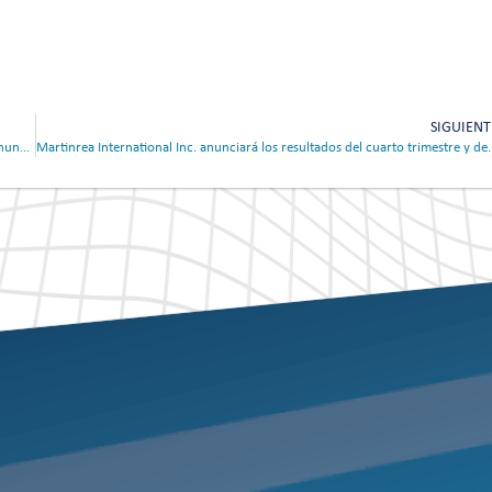
SIGUIENT
Martinrea International Inc. publica los resultados del tercer trimestre y anuncia el pago de dividendos
Martinrea International Inc. anunciará los resultados del