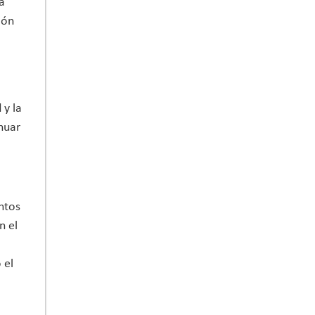
a
ión
 y la
nuar
untos
n el
 el
n