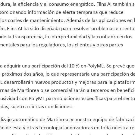
dura, la eficiencia y el consumo energético. Fiins AI también s
proporcionando información de alerta temprana que reduce
y los costes de mantenimiento. Además de las aplicaciones en 
ión, Fiins AI ha sido diseñada para resolver problemas en secto
de la transparencia, la interpretabilidad y la confianza en los
ntales para los reguladores, los clientes y otras partes
ra adquirir una participación del 10 % en PolyML. Se prevé que
s próximos dos años, lo que representaría una participación de
yML desarrollarán nuevos productos y mejoras para la platafor
nternas de Martinrea o se comercializarán a terceros en benefic
sividad con PolyML para soluciones específicas para el secto
das, sujeto a ciertas condiciones.
ndizaje automático de Martinrea, y nuestro equipo de fabricac
n de esta y otras tecnologías innovadoras en toda nuestra re