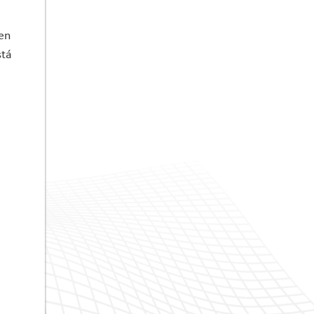
 en
stá