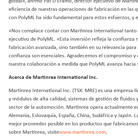
global», afirmó Pat D’Eramo, director ejecutivo de Martinr
eficiencia de nuestras operaciones de fabricación en las
con PolyML ha sido fundamental para estos esfuerzos, y e
«Nos complace contar con Martinrea International tanto 
ejecutivo de PolyML. «Esta inversión refleja la confianza 
fabricación avanzada, sino también en su relevancia para ot
confianza son esenciales. Agradecemos el compromiso y e
nuestra colaboración a medida que PolyML avanza hacia 
Acerca de Martinrea International Inc.
Martinrea International Inc. (TSX: MRE) es una empresa líd
y módulos de alta calidad, sistemas de gestión de fluidos
sector de la automoción. Martinrea opera actualmente en
Alemania, Eslovaquia, España, China, Sudáfrica y Japón. La
mejor proveedor posible en los productos que fabricamos
sobre Martinrea, visite
www.martinrea.com
.